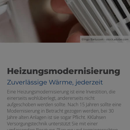
 und schließen
©
Ingo Bartussek - stock.adobe.com
fnen und schließen
Heizungsmodernisierung
n und schließen
Zuverlässige Wärme, jederzeit
Eine Heizungsmodernisierung ist eine Investition, die
 schließen
einerseits wohlüberlegt, andererseits nicht
aufgeschoben werden sollte. Nach 15 Jahren sollte eine
Modernisierung in Betracht gezogen werden, bei 30
Jahre alten Anlagen ist sie sogar Pflicht. KKlahsen
schließen
Versorgungstechnik unterstützt Sie mit einer
umfassenden Beratung, Planung und termingerechten