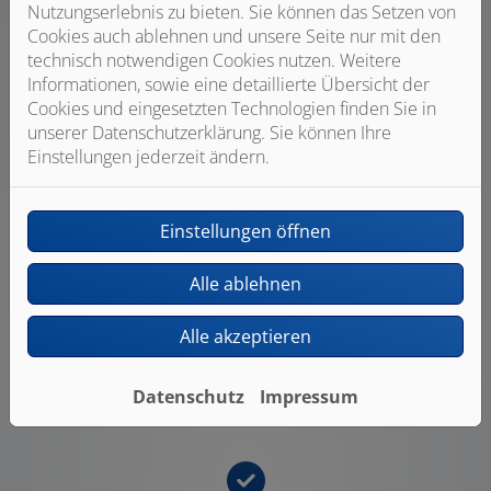
Nutzungserlebnis zu bieten. Sie können das Setzen von
Cookies auch ablehnen und unsere Seite nur mit den
technisch notwendigen Cookies nutzen. Weitere
Unser Angebot für Sie:
Informationen, sowie eine detaillierte Übersicht der
Cookies und eingesetzten Technologien finden Sie in
unserer Datenschutzerklärung. Sie können Ihre
Einstellungen jederzeit ändern.
Einstellungen öffnen
Qualität vom Fachmann
Alle ablehnen
Wir verbauen ausschließlich Markenprodukte
führender Hersteller. Sie profitieren von umfassenden
Alle akzeptieren
Service- und Garantieleistungen und wir kümmern uns
um einen regelmäßigen Service und Wartung
Datenschutz
Impressum