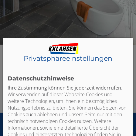
 schließen
schließen
Privatsphäre­einstellungen
Datenschutzhinweise
Bitte das
Cookie-Consent-Tool öffnen
, um die für dieses
Ihre Zustimmung können Sie jederzeit widerrufen.
Element notwendigen Cookies zu akzeptieren.
Wir verwenden auf dieser Webseite Cookies und
weitere Technologien, um Ihnen ein bestmögliches
Nutzungserlebnis zu bieten. Sie können das Setzen von
Cookies auch ablehnen und unsere Seite nur mit den
technisch notwendigen Cookies nutzen. Weitere
Informationen, sowie eine detaillierte Übersicht der
Footer - Kontaktdaten und Öffnungszei
Cookies und eingesetzten Technologien finden Sie in