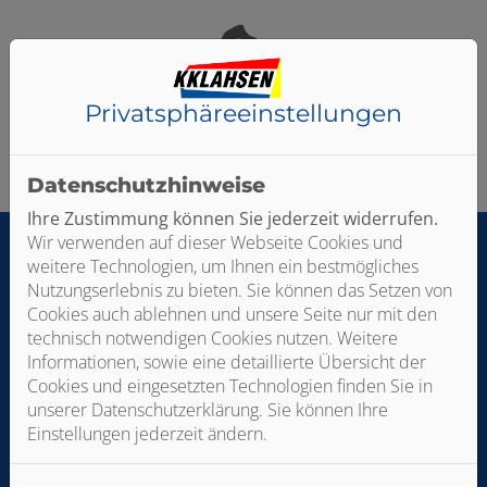
 schließen
Privatsphäre­einstellungen
Bitte das
Cookie-Consent-Tool öffnen
, um die für dieses
schließen
Element notwendigen Cookies zu akzeptieren.
Datenschutzhinweise
Ihre Zustimmung können Sie jederzeit widerrufen.
Wir verwenden auf dieser Webseite Cookies und
weitere Technologien, um Ihnen ein bestmögliches
Footer - Kontaktdaten und Öffnungszei
Nutzungserlebnis zu bieten. Sie können das Setzen von
Kontakt
Cookies auch ablehnen und unsere Seite nur mit den
technisch notwendigen Cookies nutzen. Weitere
KKlahsen Versorgungstechnik
Informationen, sowie eine detaillierte Übersicht der
Schulstr. 41
Cookies und eingesetzten Technologien finden Sie in
26903 Surwold
unserer Datenschutzerklärung. Sie können Ihre
Telefonisch erreichbar unter:
Einstellungen jederzeit ändern.
04965 222
Mobil: 01725321245