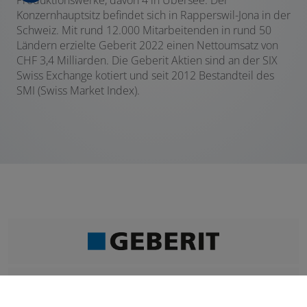
Konzernhauptsitz befindet sich in Rapperswil-Jona in der
Schweiz. Mit rund 12.000 Mitarbeitenden in rund 50
Ländern erzielte Geberit 2022 einen Nettoumsatz von
CHF 3,4 Milliarden. Die Geberit Aktien sind an der SIX
Swiss Exchange kotiert und seit 2012 Bestandteil des
SMI (Swiss Market Index).