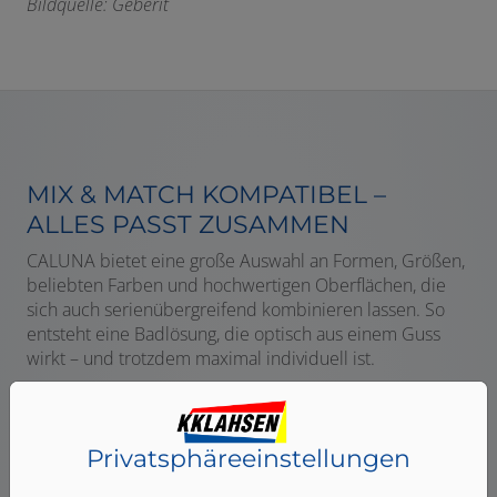
Bildquelle: Geberit
MIX & MATCH KOMPATIBEL –
ALLES PASST ZUSAMMEN
CALUNA bietet eine große Auswahl an Formen, Größen,
beliebten Farben und hochwertigen Oberflächen, die
sich auch serienübergreifend kombinieren lassen. So
entsteht eine Badlösung, die optisch aus einem Guss
wirkt – und trotzdem maximal individuell ist.
Privatsphäre­einstellungen